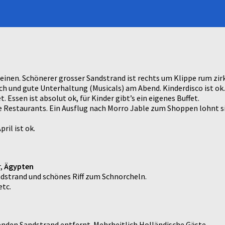
einen. Schönerer grosser Sandstrand ist rechts um Klippe rum zirk
ich und gute Unterhaltung (Musicals) am Abend. Kinderdisco ist ok
Essen ist absolut ok, für Kinder gibt’s ein eigenes Buffet.
e Restaurants. Ein Ausflug nach Morro Jable zum Shoppen lohnt sich
ril ist ok.
r,
Ägypten
dstrand und schönes Riff zum Schnorcheln.
etc.
enden Sandstrand entfernt. Mehrheitlich Holländische Gäste.