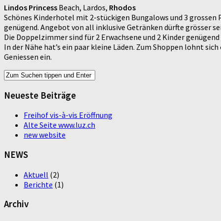
Lindos Princess
Beach, Lardos,
Rhodos
Schönes Kinderhotel mit 2-stückigen Bungalows und 3 grossen Poo
genügend. Angebot von all inklusive Getränken dürfte grösser sein
Die Doppelzimmer sind für 2 Erwachsene und 2 Kinder genügend g
In der Nähe hat’s ein paar kleine Läden. Zum Shoppen lohnt sich
Geniessen ein.
Neueste Beiträge
Freihof vis-à-vis Eröffnung
Alte Seite www.luz.ch
new website
NEWS
Aktuell
(2)
Berichte
(1)
Archiv