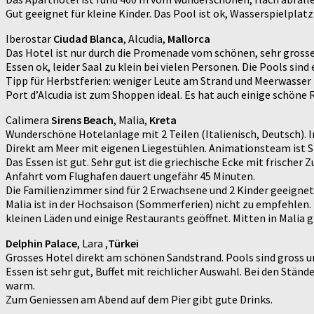
Gut geeignet für kleine Kinder. Das Pool ist ok, Wasserspielplat
Iberostar
Ciudad Blanca
, Alcudia,
Mallorca
Das Hotel ist nur durch die Promenade vom schönen, sehr gros
Essen ok, leider Saal zu klein bei vielen Personen. Die Pools si
Tipp für Herbstferien: weniger Leute am Strand und Meerwasse
Port d’Alcudia ist zum Shoppen ideal. Es hat auch einige schöne R
Calimera
Sirens Beach
, Malia,
Kreta
Wunderschöne Hotelanlage mit 2 Teilen (Italienisch, Deutsch). 
Direkt am Meer mit eigenen Liegestühlen. Animationsteam ist S
Das Essen ist gut. Sehr gut ist die griechische Ecke mit frischer 
Anfahrt vom Flughafen dauert ungefähr 45 Minuten.
Die Familienzimmer sind für 2 Erwachsene und 2 Kinder geeignet
Malia ist in der Hochsaison (Sommerferien) nicht zu empfehlen. D
kleinen Läden und einige Restaurants geöffnet. Mitten in Malia g
Delphin Palace
, Lara ,
Türkei
Grosses Hotel direkt am schönen Sandstrand. Pools sind gross 
Essen ist sehr gut, Buffet mit reichlicher Auswahl. Bei den St
warm.
Zum Geniessen am Abend auf dem Pier gibt gute Drinks.