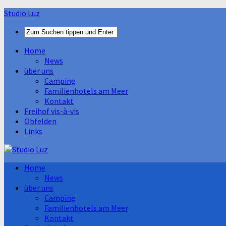
Studio Luz
Home
News
über uns
Camping
Familienhotels am Meer
Kontakt
Freihof vis-à-vis
Obfelden
Links
Home
News
über uns
Camping
Familienhotels am Meer
Kontakt