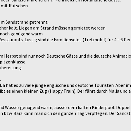
z mit Rutschen.
sem Sandstrand getrennt.
nd eher kalt. Liegen am Strand müssen gemietet werden.
r noch genügend warm.
estaurants. Lustig sind die Familienvelos (Tretmobil) für 4 – 6 Pe
Im Herbst sind nur noch Deutsche Gäste und die deutsche Animati
pitzenklasse.
Zubereitung.
.
a hat es zu viele junge englische und deutsche Touristen. Aber im
ibt es einen kleinen Zug (Happy Train). Der fährt durch Malia und 
und Wasser genügend warm, ausser dem kalten Kinderpool. Doppelz
änden bzw. Bars kann man sich den ganzen Tag verpflegen. Der San