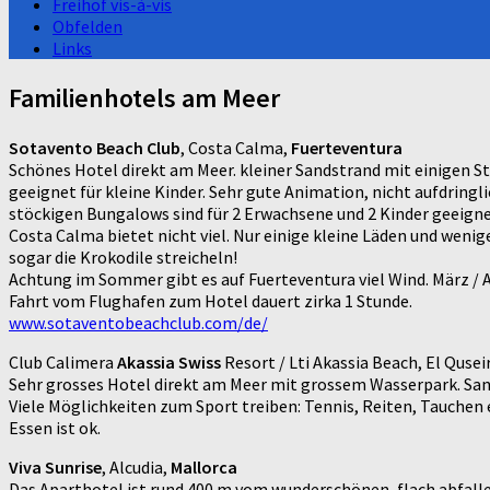
Freihof vis-à-vis
Obfelden
Links
Familienhotels am Meer
Sotavento Beach Club
, Costa Calma,
Fuerteventura
Schönes Hotel direkt am Meer. kleiner Sandstrand mit einigen St
geeignet für kleine Kinder. Sehr gute Animation, nicht aufdringl
stöckigen Bungalows sind für 2 Erwachsene und 2 Kinder geeignet. 
Costa Calma bietet nicht viel. Nur einige kleine Läden und wenig
sogar die Krokodile streicheln!
Achtung im Sommer gibt es auf Fuerteventura viel Wind. März / Ap
Fahrt vom Flughafen zum Hotel dauert zirka 1 Stunde.
www.sotaventobeachclub.com/de/
Club Calimera
Akassia Swiss
Resort / Lti Akassia Beach, El Qusei
Sehr grosses Hotel direkt am Meer mit grossem Wasserpark. San
Viele Möglichkeiten zum Sport treiben: Tennis, Reiten, Tauchen 
Essen ist ok.
Viva Sunrise
, Alcudia,
Mallorca
Das Aparthotel ist rund 400 m vom wunderschönen, flach abfall